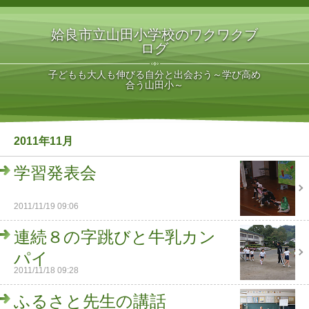
姶良市立山田小学校のワクワクブ
ログ
子どもも大人も伸びる自分と出会おう～学び高め
合う山田小～
2011年11月
学習発表会
2011/11/19 09:06
連続８の字跳びと牛乳カン
パイ
2011/11/18 09:28
ふるさと先生の講話