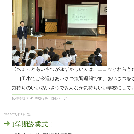
【ちょっとあいさつが恥ずかしい人は、ニコッとわらう
山田小では今週はあいさつ強調週間です。あいさつを
気持ちのいいあいさつでみんなが気持ちいい学校にして
投稿時刻 09:41
学校行事
|
個別ページ
2025年7月18日 (金)
1学期終業式！