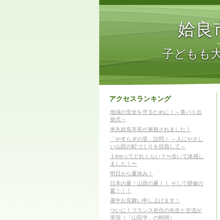
姶良
子どもも
アクセスランキング
地域の安全を守るために！～青パト出
発式～
米丸姶良市長が来校されました！
「やすらぎの里」訪問！ ～人にやさし
い山田の町づくりを目指して～
１kmってどれくらい？〜歩いて体感し
ました！〜
明日から夏休み！
日本の夏！山田の夏！！ そして研修の
夏！！！
暑中お見舞い申し上げます！
ついに！フランス在住の先生と交流が
実現（「山田学」の時間）