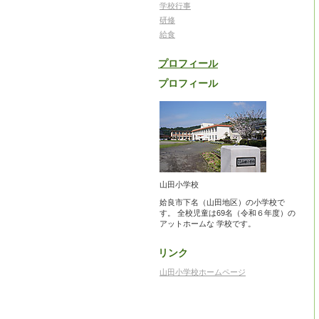
学校行事
研修
給食
プロフィール
プロフィール
山田小学校
姶良市下名（山田地区）の小学校で
す。 全校児童は69名（令和６年度）の
アットホームな 学校です。
リンク
山田小学校ホームページ