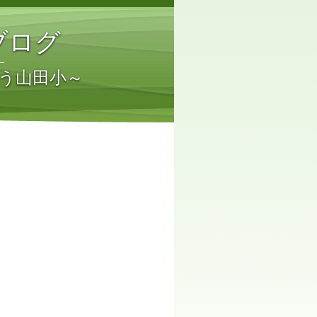
ブログ
う山田小～