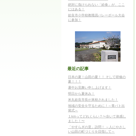
絶対に負けられない「給食」が、ここ
にはある！
姶良市小学校教職員バレーボール大会
に参加！
最近の記事
日本の夏！山田の夏！！ そして研修の
夏！！！
暑中お見舞い申し上げます！
明日から夏休み！
米丸姶良市長が来校されました！
地域の安全を守るために！～青パト出
発式～
１kmってどれくらい？〜歩いて体感し
ました！〜
「やすらぎの里」訪問！ ～人にやさし
い山田の町づくりを目指して～