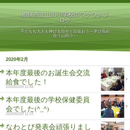
姶良市立山田小学校のワクワクブ
ログ
子どもも大人も伸びる自分と出会おう～学び高め
合う山田小～
2020年2月
本年度最後のお誕生会交流
給食でした！
2020/02/20 11:48
本年度最後の学校保健委員
会でした(^_^)
2020/02/20 11:15
なわとび発表会頑張りまし