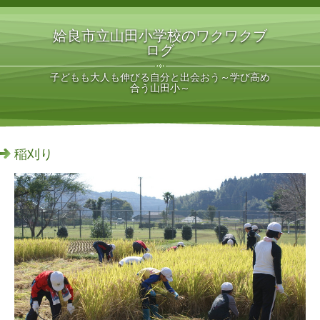
姶良市立山田小学校のワクワクブ
ログ
子どもも大人も伸びる自分と出会おう～学び高め
合う山田小～
稲刈り