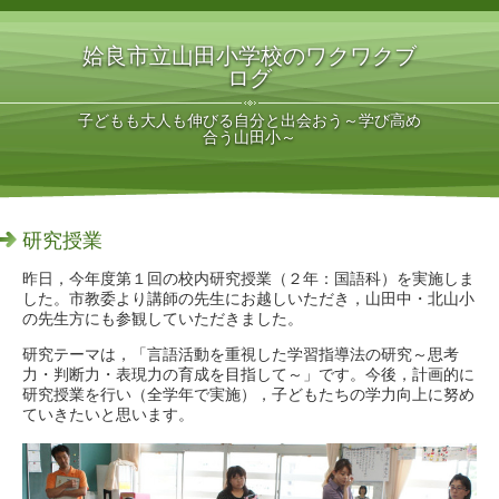
姶良市立山田小学校のワクワクブ
ログ
子どもも大人も伸びる自分と出会おう～学び高め
合う山田小～
研究授業
昨日，今年度第１回の校内研究授業（２年：国語科）を実施しま
した。市教委より講師の先生にお越しいただき，山田中・北山小
の先生方にも参観していただきました。
研究テーマは，「言語活動を重視した学習指導法の研究～思考
力・判断力・表現力の育成を目指して～」です。今後，計画的に
研究授業を行い（全学年で実施），子どもたちの学力向上に努め
ていきたいと思います。