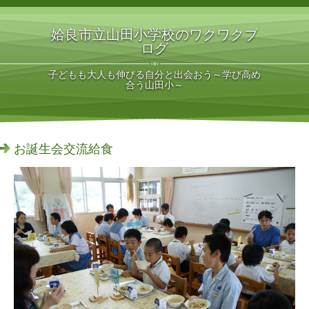
姶良市立山田小学校のワクワクブ
ログ
子どもも大人も伸びる自分と出会おう～学び高め
合う山田小～
お誕生会交流給食