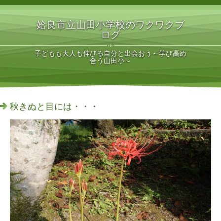
姶良市立山田小学校のワクワクブ
ログ
子どもも大人も伸びる自分と出会おう～学び高め
合う山田小～
秋きぬと目には・・・