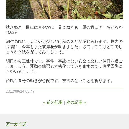
秋きぬと 目にはさやかに 見えねども 風の音にぞ おどろか
れぬる
朝夕の風に，ようやく少しだけ秋の気配が感じられます。校内の
片隅に，今年もまた彼岸花が咲きました。さて，ここはどこでし
ょうか？秋を探してみましょう。
明日から三連休です。事件・事故のない安全で楽しい休日を過ご
しましょう。運動会練習も本格化していきますので，疲労回復に
も努めましょう。
台風１６号の動きが心配です。被害のないことを祈ります。
2012/09/14 09:47
«
前の記事
次の記事
»
アーカイブ