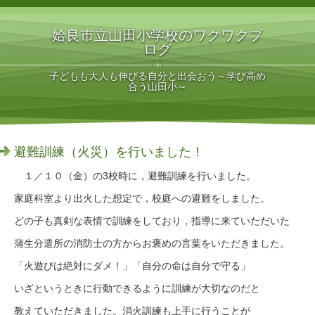
姶良市立山田小学校のワクワクブ
ログ
子どもも大人も伸びる自分と出会おう～学び高め
合う山田小～
避難訓練（火災）を行いました！
１／１０（金）の3校時に，避難訓練を行いました。
家庭科室より出火した想定で，校庭への避難をしました。
どの子も真剣な表情で訓練をしており，指導に来ていただいた
蒲生分遣所の消防士の方からお褒めの言葉をいただきました。
「火遊びは絶対にダメ！」「自分の命は自分で守る」
いざというときに行動できるように訓練が大切なのだと
教えていただきました。消火訓練も上手に行うことが