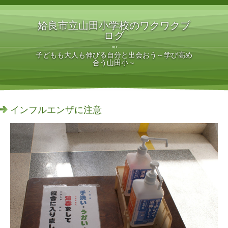
姶良市立山田小学校のワクワクブ
ログ
子どもも大人も伸びる自分と出会おう～学び高め
合う山田小～
インフルエンザに注意