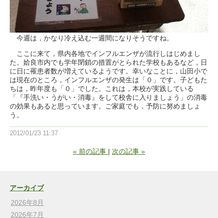
今週は，かなり冷え込む一週間になりそうですね。
ここに来て，県内各地でインフルエンザが流行しはじめまし
た。姶良市内でも学年閉鎖の措置がとられた学校もあるなど，日
に日に罹患者数が増えているようです。幸いなことに，山田小で
は現在のところ，インフルエンザの発生は「０」です。子どもた
ちは，昨年度も「０」でした。これは，本校が実践している
「『手洗い・うがい・消毒』をして校舎に入りましょう」の消毒
の効果もあると思っています。ご家庭でも，予防に努めましょ
う。
2012/01/23 11:37
«
前の記事
次の記事
»
アーカイブ
2026年8月
2026年7月