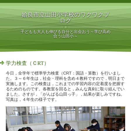
姶良市立山田小学校のワクワクブ
ログ
子どもも大人も伸びる自分と出会おう～学び高め
合う山田小～
学力検査（ＣRT）
今日，全学年で標準学力検査（CRT：国語・算数）を行いまし
た。３～６年生は，社会・理科を含め４教科ですので，明日まで
実施します。この検査は，これまでの学習内容の定着度を把握す
るためのものです。各教室を回ると，みんな真剣に取り組んでい
ました。さすが，「がんばる山田っ子」，結果が楽しみですね。
写真は，４年生の様子です。