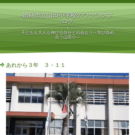
姶良市立山田小学校のワクワクブ
ログ
子どもも大人も伸びる自分と出会おう～学び高め
合う山田小～
あれから３年 ３・１１