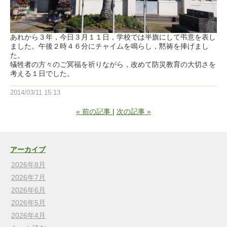
あれから３年，今日３月１１日，学校では半旗にして弔意を表し
ました。午後２時４６分にチャイムを鳴らし，黙祷を捧げまし
た。
犠牲者の方々のご冥福を祈りながら，改めて防災教育の大切さを
考える１日でした。
2014/03/11 15:13
«
前の記事
次の記事
»
アーカイブ
2026年8月
2026年7月
2026年6月
2026年5月
2026年4月