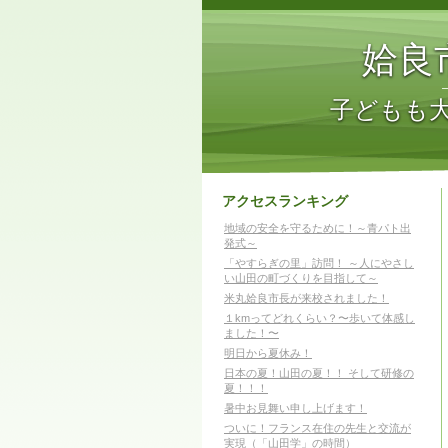
姶良
子どもも
アクセスランキング
地域の安全を守るために！～青パト出
発式～
「やすらぎの里」訪問！ ～人にやさし
い山田の町づくりを目指して～
米丸姶良市長が来校されました！
１kmってどれくらい？〜歩いて体感し
ました！〜
明日から夏休み！
日本の夏！山田の夏！！ そして研修の
夏！！！
暑中お見舞い申し上げます！
ついに！フランス在住の先生と交流が
実現（「山田学」の時間）