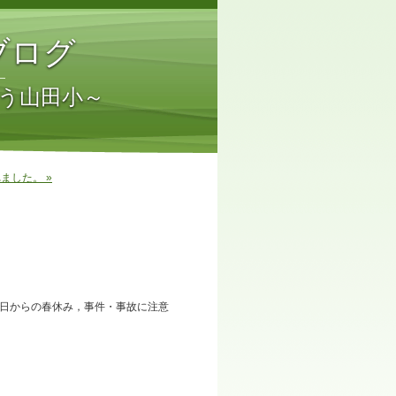
ブログ
う山田小～
ました。 »
日からの春休み，事件・事故に注意