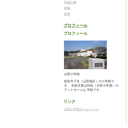
学校行事
研修
給食
プロフィール
プロフィール
山田小学校
姶良市下名（山田地区）の小学校で
す。 全校児童は69名（令和６年度）の
アットホームな 学校です。
リンク
山田小学校ホームページ