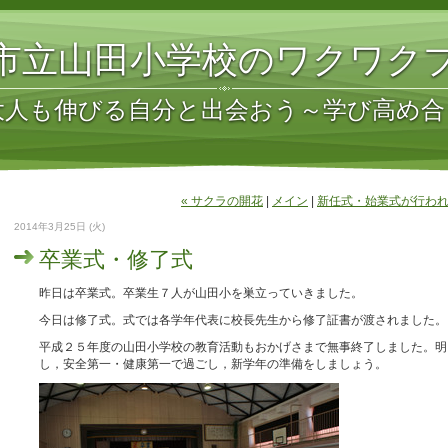
市立山田小学校のワクワク
大人も伸びる自分と出会おう～学び高め合
« サクラの開花
|
メイン
|
新任式・始業式が行われ
2014年3月25日 (火)
卒業式・修了式
昨日は卒業式。卒業生７人が山田小を巣立っていきました。
今日は修了式。式では各学年代表に校長先生から修了証書が渡されました。
平成２５年度の山田小学校の教育活動もおかげさまで無事終了しました。明
し，安全第一・健康第一で過ごし，新学年の準備をしましょう。