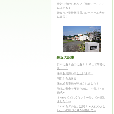
絶対に負けられない「給食」が、ここ
にはある！
姶良市小学校教職員バレーボール大会
に参加！
最近の記事
日本の夏！山田の夏！！ そして研修の
夏！！！
暑中お見舞い申し上げます！
明日から夏休み！
米丸姶良市長が来校されました！
地域の安全を守るために！～青パト出
発式～
１kmってどれくらい？〜歩いて体感し
ました！〜
「やすらぎの里」訪問！ ～人にやさし
い山田の町づくりを目指して～