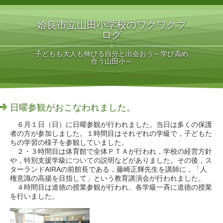
姶良市立山田小学校のワクワクブ
ログ
子どもも大人も伸びる自分と出会おう～学び高め
合う山田小～
日曜参観がおこなわれました。
６月１日（日）に日曜参観が行われました。当日は多くの保護
者の方が参加しました。１時間目はそれぞれの学級で，子どもた
ちの学習の様子を参観していました。
２・３時間目は体育館で全体ＰＴＡが行われ，学校の経営方針
や，特別支援学級についての説明などがありました。その後，ス
ターランドAIRAの前館長である，藤崎正輝先生を講師に，「人
権意識の高揚を目指して」という教育講演会が行われました。
４時間目は道徳の授業参観が行われ、各学級一斉に道徳の授業
を行いました。