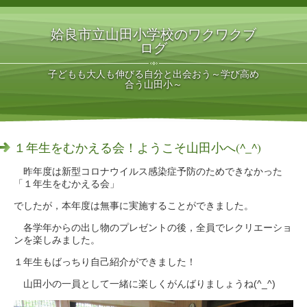
姶良市立山田小学校のワクワクブ
ログ
子どもも大人も伸びる自分と出会おう～学び高め
合う山田小～
１年生をむかえる会！ようこそ山田小へ(^_^)
昨年度は新型コロナウイルス感染症予防のためできなかった
「１年生をむかえる会」
でしたが，本年度は無事に実施することができました。
各学年からの出し物のプレゼントの後，全員でレクリエーショ
ンを楽しみました。
１年生もばっちり自己紹介ができました！
山田小の一員として一緒に楽しくがんばりましょうね(^_^)