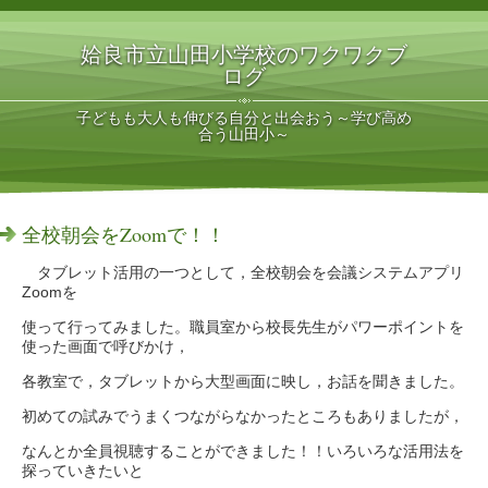
姶良市立山田小学校のワクワクブ
ログ
子どもも大人も伸びる自分と出会おう～学び高め
合う山田小～
全校朝会をZoomで！！
タブレット活用の一つとして，全校朝会を会議システムアプリ
Zoomを
使って行ってみました。職員室から校長先生がパワーポイントを
使った画面で呼びかけ，
各教室で，タブレットから大型画面に映し，お話を聞きました。
初めての試みでうまくつながらなかったところもありましたが，
なんとか全員視聴することができました！！いろいろな活用法を
探っていきたいと