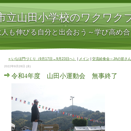
市立山田小学校のワクワク
大人も伸びる自分と出会おう～学び高め合
« いなほ門づくり（9月17日→9月23日へ）
|
メイン
|
交流給食会～JAの皆さん
2022年9月28日 (水)
令和4年度 山田小運動会 無事終了