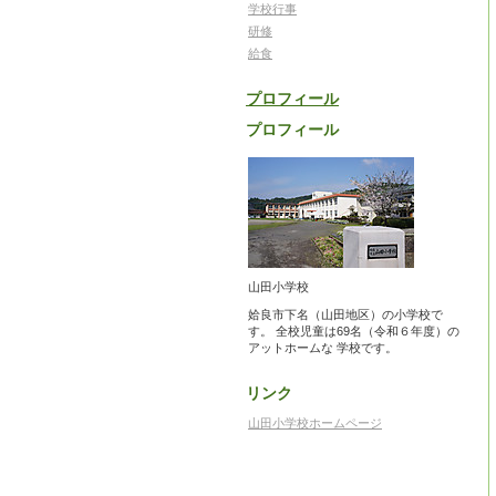
学校行事
研修
給食
プロフィール
プロフィール
山田小学校
姶良市下名（山田地区）の小学校で
す。 全校児童は69名（令和６年度）の
アットホームな 学校です。
リンク
山田小学校ホームページ