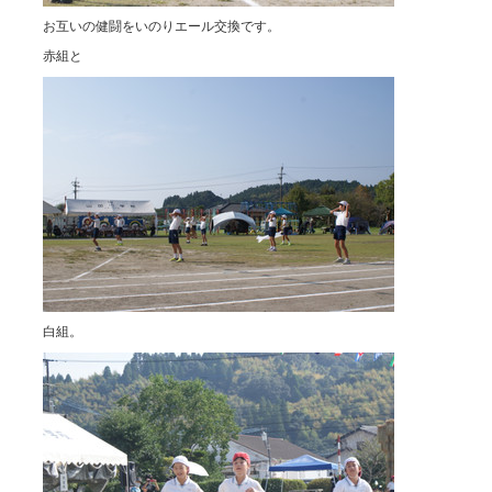
お互いの健闘をいのりエール交換です。
赤組と
白組。