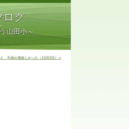
ブログ
う山田小～
と 牛肉が美味しかった（10月3日） »