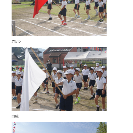
赤組と
白組