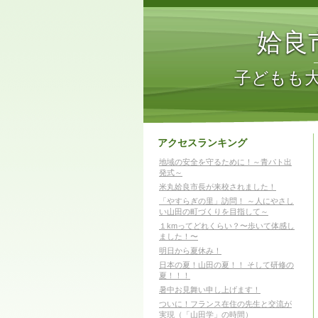
姶良
子どもも
アクセスランキング
地域の安全を守るために！～青パト出
発式～
米丸姶良市長が来校されました！
「やすらぎの里」訪問！ ～人にやさし
い山田の町づくりを目指して～
１kmってどれくらい？〜歩いて体感し
ました！〜
明日から夏休み！
日本の夏！山田の夏！！ そして研修の
夏！！！
暑中お見舞い申し上げます！
ついに！フランス在住の先生と交流が
実現（「山田学」の時間）