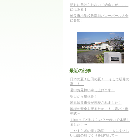
絶対に負けられない「給食」が、ここ
にはある！
姶良市小学校教職員バレーボール大会
に参加！
最近の記事
日本の夏！山田の夏！！ そして研修の
夏！！！
暑中お見舞い申し上げます！
明日から夏休み！
米丸姶良市長が来校されました！
地域の安全を守るために！～青パト出
発式～
１kmってどれくらい？〜歩いて体感し
ました！〜
「やすらぎの里」訪問！ ～人にやさし
い山田の町づくりを目指して～