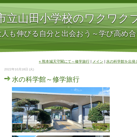
市立山田小学校のワクワク
大人も伸びる自分と出会おう～学び高め合
« 熊本城天守閣にて～修学旅行
|
メイン
|
水の科学館を出発
2022年10月18日 (火)
水の科学館～修学旅行