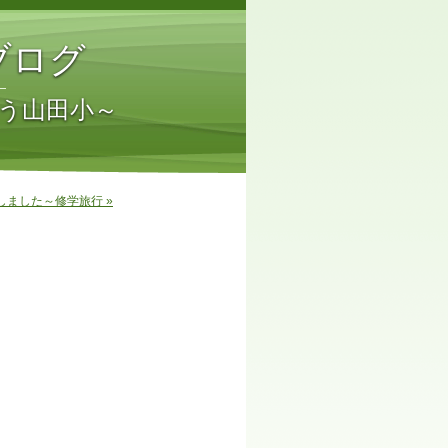
ブログ
う山田小～
しました～修学旅行 »