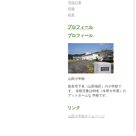
学校行事
研修
給食
プロフィール
プロフィール
山田小学校
姶良市下名（山田地区）の小学校で
す。 全校児童は69名（令和６年度）の
アットホームな 学校です。
リンク
山田小学校ホームページ