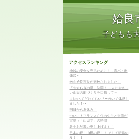
姶良
子どもも
アクセスランキング
地域の安全を守るために！～青パト出
発式～
米丸姶良市長が来校されました！
「やすらぎの里」訪問！ ～人にやさし
い山田の町づくりを目指して～
１kmってどれくらい？〜歩いて体感し
ました！〜
明日から夏休み！
ついに！フランス在住の先生と交流が
実現（「山田学」の時間）
暑中お見舞い申し上げます！
日本の夏！山田の夏！！ そして研修の
夏！！！