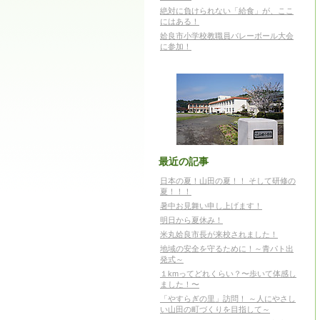
絶対に負けられない「給食」が、ここ
にはある！
姶良市小学校教職員バレーボール大会
に参加！
最近の記事
日本の夏！山田の夏！！ そして研修の
夏！！！
暑中お見舞い申し上げます！
明日から夏休み！
米丸姶良市長が来校されました！
地域の安全を守るために！～青パト出
発式～
１kmってどれくらい？〜歩いて体感し
ました！〜
「やすらぎの里」訪問！ ～人にやさし
い山田の町づくりを目指して～